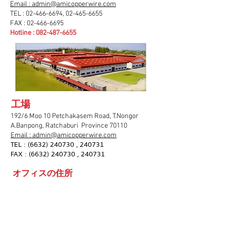
Email : admin@amicopperwire.com
TEL :
02-466-6694
,
02-465-6655
FAX :
02-466-6695
Hotline :
082-487-6655
工場
192/6 Moo 10 Petchakasem Road, T.Nongor
A.Banpong,
Ratchaburi Province 70110
Email : admin@amicopperwire.com
TEL :
(6632) 240730
, 240731
FAX :
(6632) 240730
,
240731
オフィスの住所