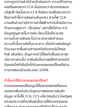
ราคาถูกกว่าและมีน้ำหนักน้อยกว่า ความต้านทาน
แรงดึงของลวด CCA นั้นอ่อนกว่าลวดทองแดง
บริสุทธิ์ ดังนั้นลวด CCA จึงมีความเสี่ยงมากกว่า 
ซึ่งอาจทำให้การส่งผ่านล้มเหลว สายไฟ CCA 
บางเส้นอ้างว่ามีค่าการนำไฟฟ้าเท่ากันโดยมีความ
ต้านทานสูงกว่า "เล็กน้อย" อย่างไรก็ตาม จะมี
ข้อมูลสูญหายในการส่ง มีแนวโน้มที่จะชะลอ
ความเร็วการส่งและไม่น่าจะรักษาข้อกำหนด
ความเร็วในการส่งในระยะยาว เมื่อมีการส่งข้อมูล
จำนวนมากขึ้นผ่านสายเคเบิลอินเทอร์เน็ตและ 
PoE เส้นเดียว ปัญหาเหล่านี้จึงเกิดขึ้นและสะสม
เมื่อเวลาผ่านไป เรายืนยันในการผลิตสายเคเบิล
อีเทอร์เน็ตที่เชื่อถือได้ด้วยทองแดงเปลือยที่ผ่าน
การทดสอบส่วนประกอบ 100%
ทำไมเราใช้ลวดทองแดงเปลือย?
ลวดทองแดงเปลือยถูกใช้ในสายแพทช์ทั้งหมด
ของเราเพื่อรับประกันคุณภาพของการรับส่ง
ข้อมูล เราไม่ใช้ CCA, CCS หรือวัสดุอื่นๆ มีเหตุผล
หลายประการที่เรายืนยันในการใช้ลวดทองแดง
เปลือยและจัดหาสายแพทช์ที่ดีที่สุดให้กับลูกค้า