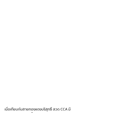
CCA ย่อมาจากอลูมิเนียมหุ้มทองแดง เราไม่ใช้
สาย CCA และไม่แนะนำให้
ใช้สายแพทช์ที่ทำจากสาย CCA อันที่จริง 
สายเคเบิลเครือข่ายอะลูมิเนียมละเมิดมาตรฐ
าน TIA และ IEC สำหรับสายเคเบิล Cat.5e และ 
Cat.6
เมื่อเทียบกับสายทองแดงบริสุทธิ์ ลวด CCA มี