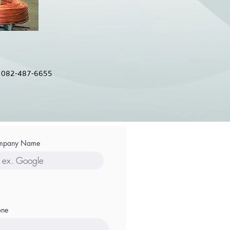
 082-487-6655
mpany Name
one