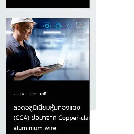
26 ก.พ.
ยาว 1 นาที
ลวดอลูมิเนียมหุ้มทองแดง
(CCA) ย่อมาจาก Copper-clad
aluminium wire