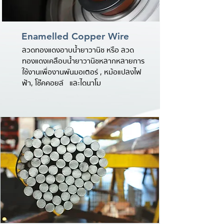
Enamelled Copper Wire
ลวดทองแดงอาบน้ำยาวานิช หรือ ลวด
ทองแดงเคลือบน้ำยาวานิชหลากหลายการ
ใช้งานเพื่องานพันมอเตอร์ , หม้อแปลงไฟ
ฟ้า, โช๊คคอยล์ และไดนาโม